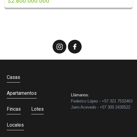
$2.800.000.000
Casas
Apartamentos
Llámanos:
Federico López - +57 321 7532463
Jairo Acevedo - +57 300 2430522
Fincas
Lotes
Locales