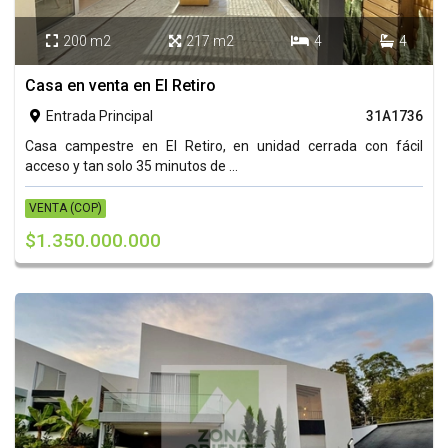
200 m2
217 m2
4
4




Casa en venta en El Retiro
Entrada Principal
31A1736

Casa campestre en El Retiro, en unidad cerrada con fácil
acceso y tan solo 35 minutos de ...
VENTA (COP)
$1.350.000.000