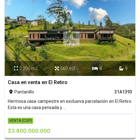
2.200 m2
560 m2
8
9




Casa en venta en El Retiro
Pantanillo
31A1393

Hermosa casa campestre en exclusiva parcelación en El Retiro.
Esta es una casa pensada y ...
VENTA (COP)
$3.800.000.000