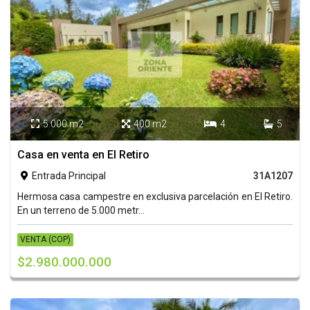
5.000 m2
400 m2
4
5




Casa en venta en El Retiro
Entrada Principal
31A1207

Hermosa casa campestre en exclusiva parcelación en El Retiro.
En un terreno de 5.000 metr...
VENTA (COP)
$2.980.000.000