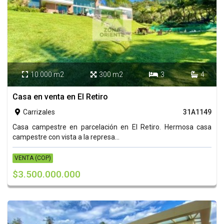
10.000 m2
300 m2
3
4




Casa en venta en El Retiro
Carrizales
31A1149

Casa campestre en parcelación en El Retiro. Hermosa casa
campestre con vista a la represa...
VENTA (COP)
$3.500.000.000