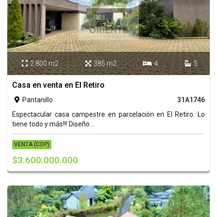
2.800 m2
385 m2
4
5




Casa en venta en El Retiro
Pantanillo
31A1746

Espectacular casa campestre en parcelación en El Retiro. Lo
tiene todo y más!!! Diseño ...
VENTA (COP)
$3.600.000.000