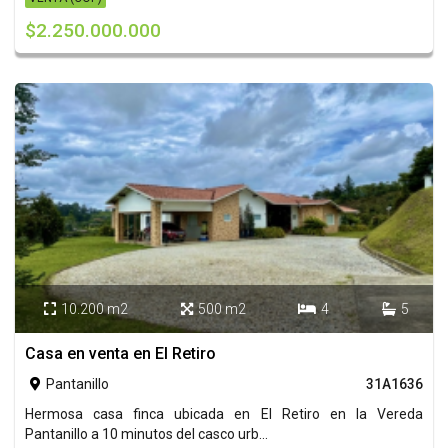
$2.250.000.000
10.200 m2
500 m2
4
5




Casa en venta en El Retiro
Pantanillo
31A1636

Hermosa casa finca ubicada en El Retiro en la Vereda
Pantanillo a 10 minutos del casco urb...