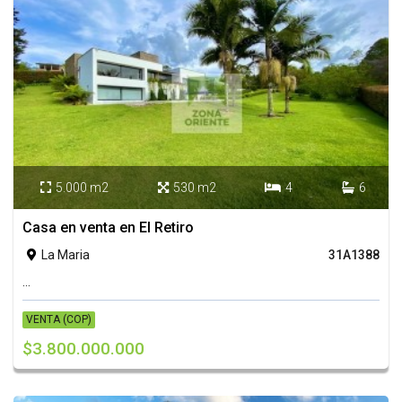
5.000 m2
530 m2
4
6




Casa en venta en El Retiro
La Maria
31A1388

...
VENTA (COP)
$3.800.000.000