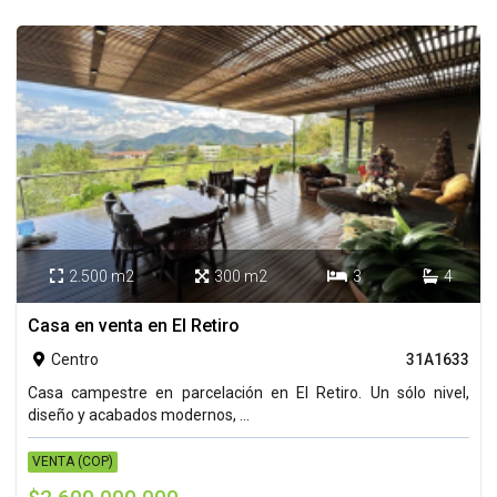
2.500 m2
300 m2
3
4




Casa en venta en El Retiro
Centro
31A1633

Casa campestre en parcelación en El Retiro. Un sólo nivel,
diseño y acabados modernos, ...
VENTA (COP)