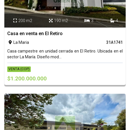
200 m2
190 m2
3
4




Casa en venta en El Retiro
La Maria
31A1741

Casa campestre en unidad cerrada en El Retiro. Ubicada en el
sector La María. Diseño mod...
VENTA (COP)
$1.200.000.000