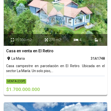
15.000 m2
270 m2
4
5




Casa en venta en El Retiro
La Maria
31A1748

Casa campestre en parcelación en El Retiro. Ubicada en el
sector La María. Un solo piso,...
VENTA (COP)
$1.700.000.000