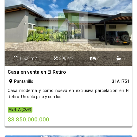
1.500 m2
390 m2
4
5




Casa en venta en El Retiro
Pantanillo
31A1751

Casa moderna y como nueva en exclusiva parcelación en El
Retiro. Un sólo piso y con los ...
VENTA (COP)
$3.850.000.000