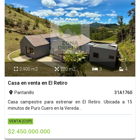
2.900 m2
220 m2
3
4




Casa en venta en El Retiro
Pantanillo
31A1760

Casa campestre para estrenar en El Retiro. Ubicada a 15
minutos de Puro Cuero en la Vereda...
VENTA (COP)
$2.450.000.000