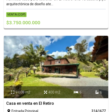
arquitectónica de diseño ate...
VENTA (COP)
$3.750.000.000
9.600 m2
400 m2
6
6




Casa en venta en El Retiro
Entrada Principal
31A1677
