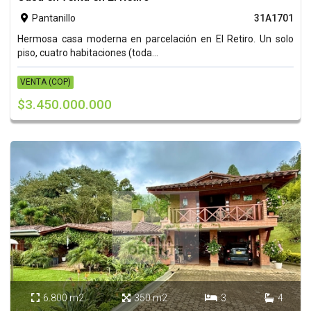
Pantanillo
31A1701

Hermosa casa moderna en parcelación en El Retiro. Un solo
piso, cuatro habitaciones (toda...
VENTA (COP)
$3.450.000.000
6.800 m2
350 m2
3
4



