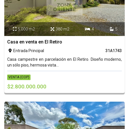
5.000 m2
380 m2
4
5




Casa en venta en El Retiro
Entrada Principal
31A1743

Casa campestre en parcelación en El Retiro. Diseño moderno,
un sólo piso, hermosa vista...
VENTA (COP)
$2.800.000.000