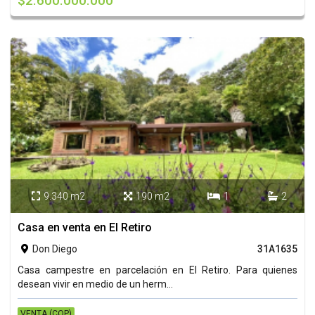
$2.600.000.000
9.340 m2
190 m2
1
2




Casa en venta en El Retiro
Don Diego
31A1635

Casa campestre en parcelación en El Retiro. Para quienes
desean vivir en medio de un herm...
VENTA (COP)