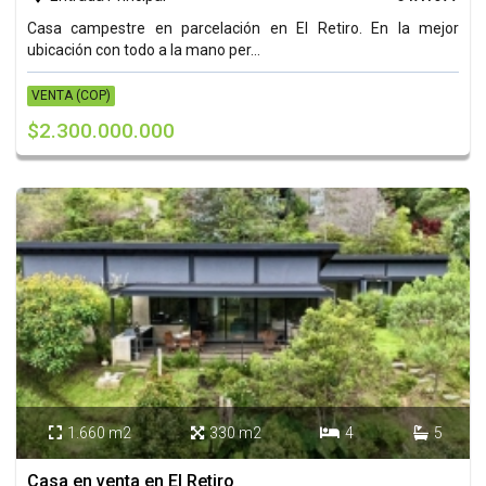
Casa campestre en parcelación en El Retiro. En la mejor
ubicación con todo a la mano per...
VENTA (COP)
$2.300.000.000
1.660 m2
330 m2
4
5




Casa en venta en El Retiro