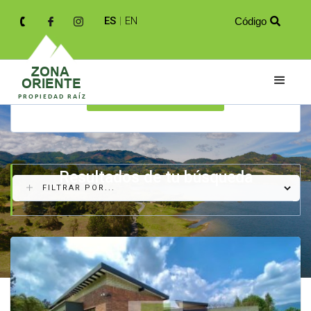
ES
|
EN
Código

BUSCAR
Resultados de tu búsqueda