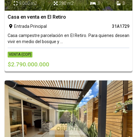
9.000 m2
280 m2
3
3




Casa en venta en El Retiro
Entrada Principal
31A1729

Casa campestre parcelación en El Retiro. Para quienes desean
vivir en medio del bosque y ...
VENTA (COP)
$2.790.000.000