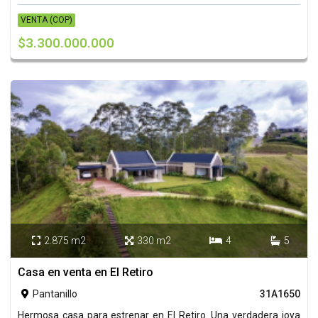
VENTA (COP)
$3.300.000.000
2.875 m2
330 m2
4
5




Casa en venta en El Retiro
Pantanillo
31A1650

Hermosa casa para estrenar en El Retiro. Una verdadera joya