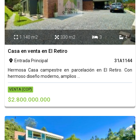
1.140 m2
330 m2
3
4




Casa en venta en El Retiro
Entrada Principal
31A1144

Hermosa Casa campestre en parcelación en El Retiro. Con
hermoso diseño moderno, amplios ...
VENTA (COP)
$2.800.000.000