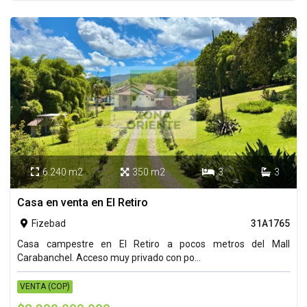
6.240 m2
350 m2
3
3




Casa en venta en El Retiro
Fizebad
31A1765

Casa campestre en El Retiro a pocos metros del Mall
Carabanchel. Acceso muy privado con po...
VENTA (COP)