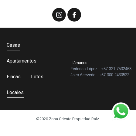
Casas
Apartamentos
Llámanos:
Federico López - +57 321 7532463
Jairo Acevedo - +57 300 2430522
Fincas
Lotes
Locales
©2020 Zona Oriente Propiedad Raíz.