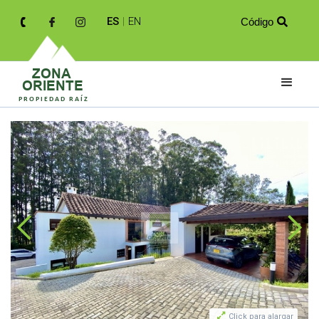
ES
|
EN
Código


Click para alargar