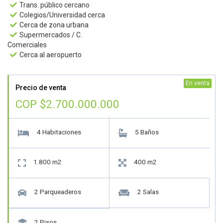
Trans. público cercano

Colegios/Universidad cerca

Cerca de zona urbana

Supermercados / C.

Comerciales
Cerca al aeropuerto

En venta
Precio de venta
COP $2.700.000.000
4 Habitaciones
5 Baños


1.800 m2
400 m2


2 Parqueaderos
2 Salas


2 Pisos