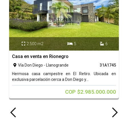
2.500 m2
5
6



Casa en venta en Rionegro
C
Vía Don Diego - Llanogrande
31A1745

Hermosa casa campestre en El Retiro. Ubicada en
H
exclusiva parcelación cerca a Don Diego y...
L
COP $2.985.000.000