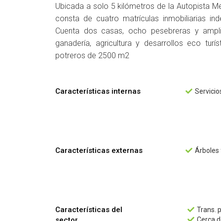
Ubicada a solo 5 kilómetros de la Autopista Med
consta de cuatro matrículas inmobiliarias in
Cuenta dos casas, ocho pesebreras y amplio
ganadería, agricultura y desarrollos eco tur
potreros de 2500 m2
Características internas
Servicio

Características externas
Árboles 

Características del
Trans. 

sector
Cerca d
