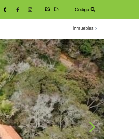
ES
|
EN
Código

Inmuebles