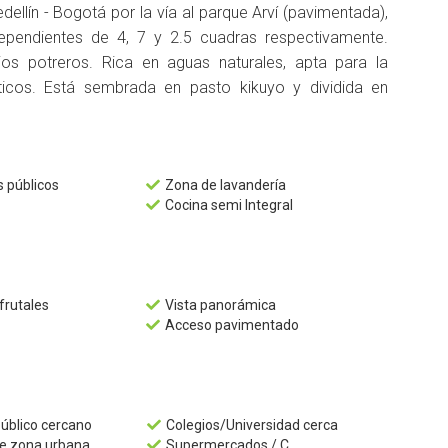
ellín - Bogotá por la vía al parque Arví (pavimentada),
dependientes de 4, 7 y 2.5 cuadras respectivamente.
s potreros. Rica en aguas naturales, apta para la
ísticos. Está sembrada en pasto kikuyo y dividida en
s públicos
Zona de lavandería

Cocina semi Integral

frutales
Vista panorámica

Acceso pavimentado

público cercano
Colegios/Universidad cerca

e zona urbana
Supermercados / C.
