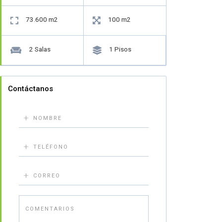
73.600 m2
100 m2


2 Salas
1 Pisos


Contáctanos