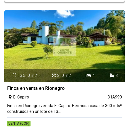
13.500 m2
300 m2
4
3




Finca en venta en Rionegro
El Capiro
31A990

Finca en Rionegro vereda El Capiro. Hermosa casa de 300 mts²
construidos en un lote de 13...
VENTA (COP)