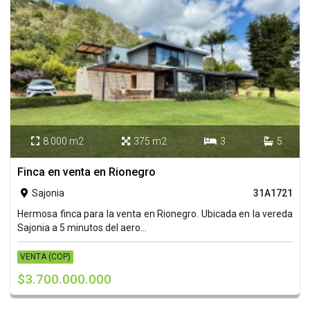
8.000 m2
375 m2
3
5




Finca en venta en Rionegro
Sajonia
31A1721

Hermosa finca para la venta en Rionegro. Ubicada en la vereda
Sajonia a 5 minutos del aero...
VENTA (COP)
$3.700.000.000