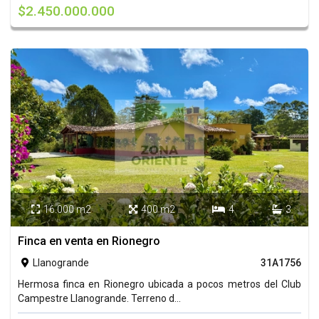
$2.450.000.000
16.000 m2
400 m2
4
3




Finca en venta en Rionegro
Llanogrande
31A1756

Hermosa finca en Rionegro ubicada a pocos metros del Club
Campestre Llanogrande. Terreno d...