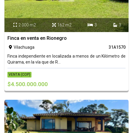
2.000 m2
162 m2
3
3




Finca en venta en Rionegro
Vilachuaga
31A1570

Finca independiente en localizada a menos de un Kilómetro de
Quirama, en la vía que de R...
VENTA (COP)
$4.500.000.000