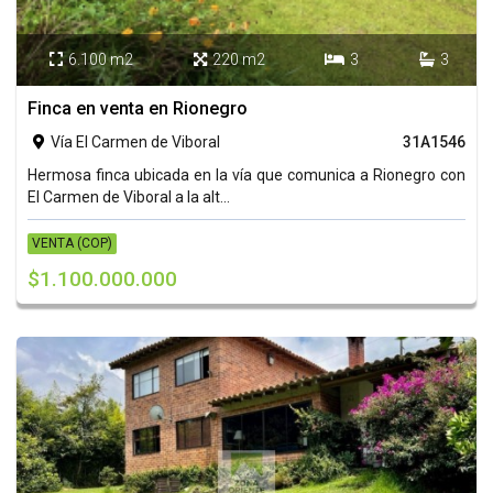
6.100 m2
220 m2
3
3




Finca en venta en Rionegro
Vía El Carmen de Viboral
31A1546

Hermosa finca ubicada en la vía que comunica a Rionegro con
El Carmen de Viboral a la alt...
VENTA (COP)
$1.100.000.000