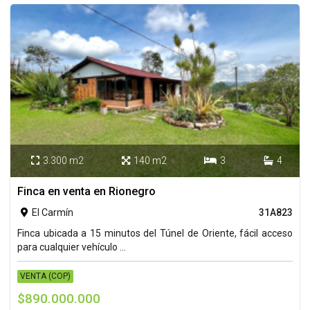
3.300 m2
140 m2
3
4




Finca en venta en Rionegro
El Carmín
31A823

Finca ubicada a 15 minutos del Túnel de Oriente, fácil acceso
para cualquier vehículo ...
VENTA (COP)
$890.000.000