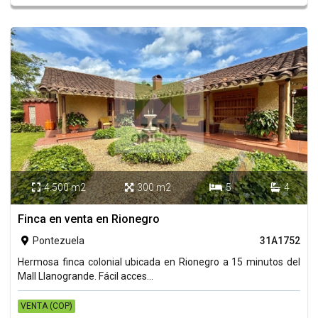
4.500 m2
300 m2
5
4




Finca en venta en Rionegro
Pontezuela
31A1752

Hermosa finca colonial ubicada en Rionegro a 15 minutos del
Mall Llanogrande. Fácil acces...
VENTA (COP)