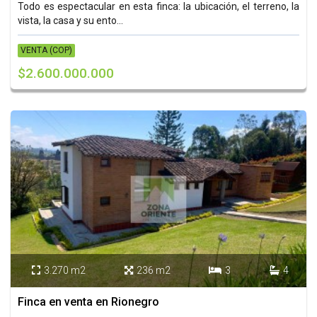
Todo es espectacular en esta finca: la ubicación, el terreno, la
vista, la casa y su ento...
VENTA (COP)
$2.600.000.000
3.270 m2
236 m2
3
4




Finca en venta en Rionegro