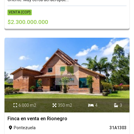
VENTA (COP)
$2.300.000.000
6.000 m2
350 m2
4
3




Finca en venta en Rionegro
Pontezuela
31A1303
