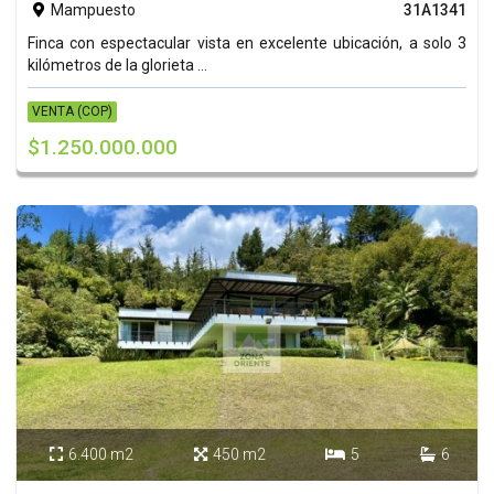
Mampuesto
31A1341

Finca con espectacular vista en excelente ubicación, a solo 3
kilómetros de la glorieta ...
VENTA (COP)
$1.250.000.000
6.400 m2
450 m2
5
6



