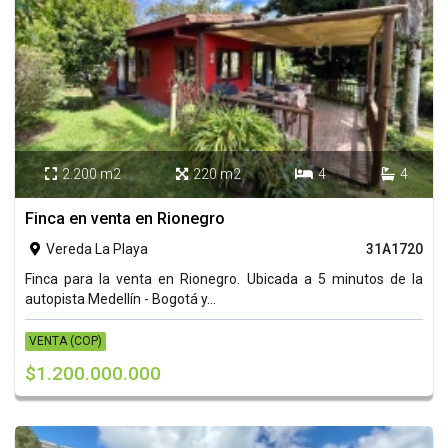
2.200 m2
220 m2
4
4




Finca en venta en Rionegro
Vereda La Playa
31A1720

Finca para la venta en Rionegro. Ubicada a 5 minutos de la
autopista Medellín - Bogotá y...
VENTA (COP)
$1.200.000.000