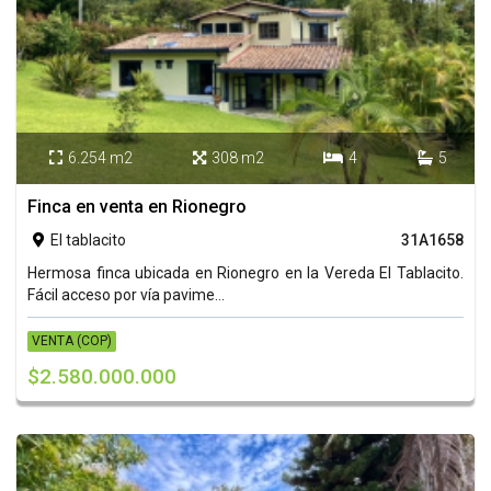
6.254 m2
308 m2
4
5




Finca en venta en Rionegro
El tablacito
31A1658

Hermosa finca ubicada en Rionegro en la Vereda El Tablacito.
Fácil acceso por vía pavime...
VENTA (COP)
$2.580.000.000