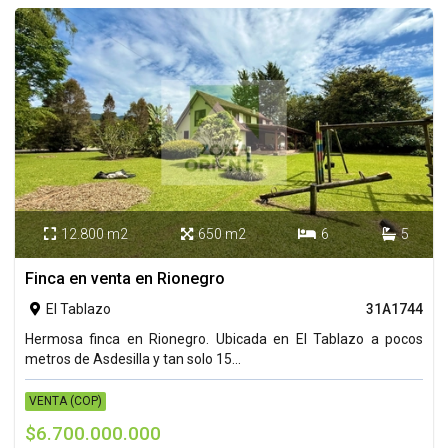
12.800 m2
650 m2
6
5




Finca en venta en Rionegro
El Tablazo
31A1744

Hermosa finca en Rionegro. Ubicada en El Tablazo a pocos
metros de Asdesilla y tan solo 15...
VENTA (COP)
$6.700.000.000