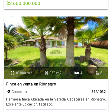
$2.600.000.000
10.000 m2
350 m2
4
5




Finca en venta en Rionegro
Cabeceras
31A1032

Hermosa finca ubicada en la Vereda Cabeceras en Rionegro.
Excelente ubicación, fácil acc...