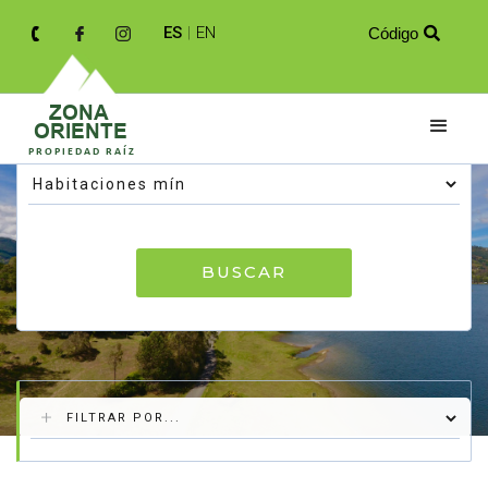
ES
|
EN
Código

BUSCAR
Resultados de tu búsqueda