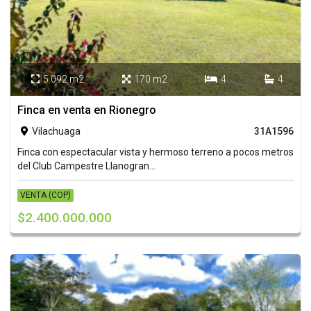
5.092 m2
170 m2
4
4




Finca en venta en Rionegro
Vilachuaga
31A1596

Finca con espectacular vista y hermoso terreno a pocos metros
del Club Campestre Llanogran...
VENTA (COP)
$2.400.000.000