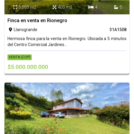
5.000 m2
400 m2
4
5




Finca en venta en Rionegro
Llanogrande
31A1508

Hermosa finca para la venta en Rionegro. Ubicada a 5 minutos
del Centro Comercial Jardines...
VENTA (COP)
$5.000.000.000