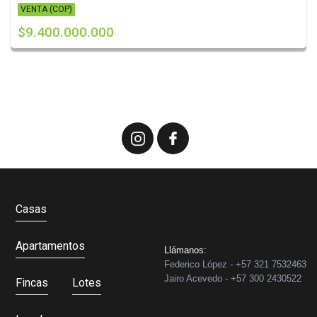
VENTA (COP)
$9.400.000.000
Casas
Apartamentos
Llámanos:
Federico López - +57 321 7532463
Jairo Acevedo - +57 300 2430522
Fincas
Lotes