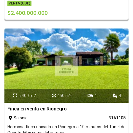
VENTA (COP)
$2.400.000.000
5.400 m2
450 m2
4
4




Finca en venta en Rionegro
Sajonia
31A1108

Hermosa finca ubicada en Rionegro a 10 minutos del Tunel de
Oriente. Muy cerca del aeropue...