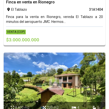
Finca en venta en Rionegro
El Tablazo
31A1404

Finca para la venta en Rionegro, vereda El Tablazo a 20
minutos del aeropuerto JMC. Hermos...
VENTA (COP)
$3.000.000.000
4.400 m2
220 m2
4
5



