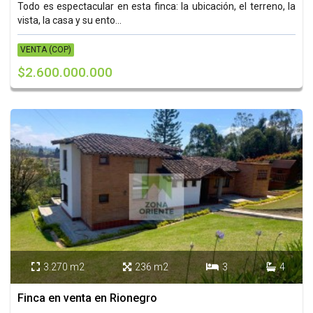
Todo es espectacular en esta finca: la ubicación, el terreno, la
vista, la casa y su ento...
VENTA (COP)
$2.600.000.000
3.270 m2
236 m2
3
4




Finca en venta en Rionegro