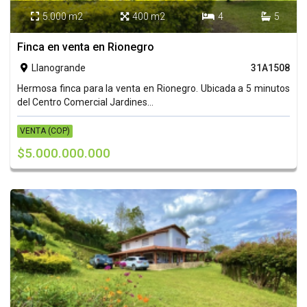
5.000 m2
400 m2
4
5




Finca en venta en Rionegro
Llanogrande
31A1508

Hermosa finca para la venta en Rionegro. Ubicada a 5 minutos
del Centro Comercial Jardines...
VENTA (COP)
$5.000.000.000