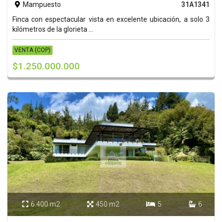
Mampuesto
31A1341

Finca con espectacular vista en excelente ubicación, a solo 3
kilómetros de la glorieta ...
VENTA (COP)
$1.250.000.000
6.400 m2
450 m2
5
6



