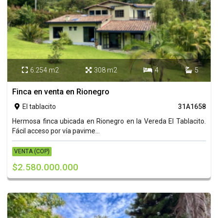
6.254 m2
308 m2
4
5




Finca en venta en Rionegro
El tablacito
31A1658

Hermosa finca ubicada en Rionegro en la Vereda El Tablacito.
Fácil acceso por vía pavime...
VENTA (COP)
$2.580.000.000