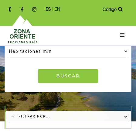
ES
|
EN
Código

BUSCAR
Resultados de tu búsqueda