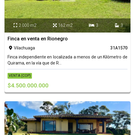
2.000 m2
162 m2
3
3




Finca en venta en Rionegro
Vilachuaga
31A1570

Finca independiente en localizada a menos de un Kilómetro de
Quirama, en la vía que de R...
VENTA (COP)
$4.500.000.000