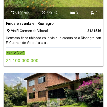
6.100 m2
220 m2
3
3




Finca en venta en Rionegro
Vía El Carmen de Viboral
31A1546

Hermosa finca ubicada en la vía que comunica a Rionegro con
El Carmen de Viboral a la alt...
VENTA (COP)
$1.100.000.000