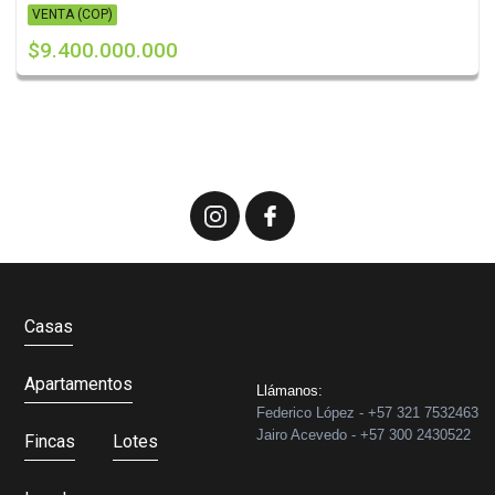
VENTA (COP)
$9.400.000.000
Casas
Apartamentos
Llámanos:
Federico López - +57 321 7532463
Jairo Acevedo - +57 300 2430522
Fincas
Lotes