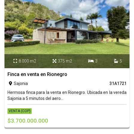
8.000 m2
375 m2
3
5




Finca en venta en Rionegro
Sajonia
31A1721

Hermosa finca para la venta en Rionegro. Ubicada en la vereda
Sajonia a 5 minutos del aero...
VENTA (COP)
$3.700.000.000