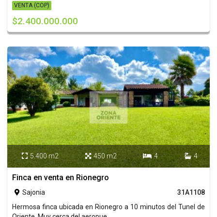
VENTA (COP)
$2.400.000.000
5.400 m2
450 m2
4
4




Finca en venta en Rionegro
Sajonia
31A1108

Hermosa finca ubicada en Rionegro a 10 minutos del Tunel de
Oriente. Muy cerca del aeropue...