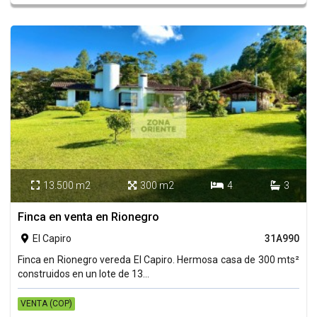
13.500 m2
300 m2
4
3




Finca en venta en Rionegro
El Capiro
31A990

Finca en Rionegro vereda El Capiro. Hermosa casa de 300 mts²
construidos en un lote de 13...
VENTA (COP)