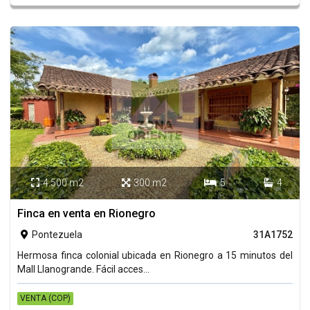
4.500 m2
300 m2
5
4




Finca en venta en Rionegro
Pontezuela
31A1752

Hermosa finca colonial ubicada en Rionegro a 15 minutos del
Mall Llanogrande. Fácil acces...
VENTA (COP)