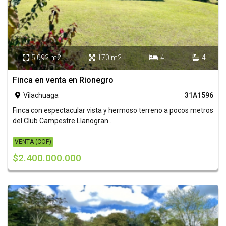
5.092 m2
170 m2
4
4




Finca en venta en Rionegro
Vilachuaga
31A1596

Finca con espectacular vista y hermoso terreno a pocos metros
del Club Campestre Llanogran...
VENTA (COP)
$2.400.000.000