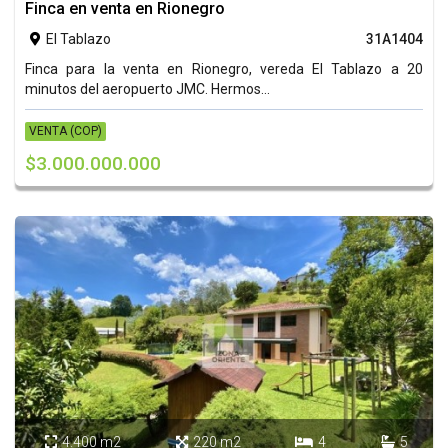
Finca en venta en Rionegro
El Tablazo
31A1404

Finca para la venta en Rionegro, vereda El Tablazo a 20
minutos del aeropuerto JMC. Hermos...
VENTA (COP)
$3.000.000.000
4.400 m2
220 m2
4
5



