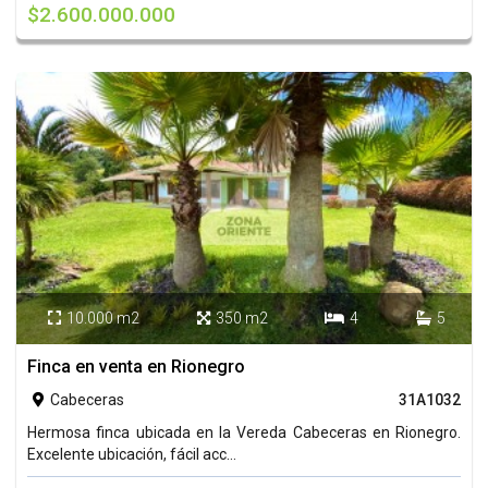
$2.600.000.000
10.000 m2
350 m2
4
5




Finca en venta en Rionegro
Cabeceras
31A1032

Hermosa finca ubicada en la Vereda Cabeceras en Rionegro.
Excelente ubicación, fácil acc...