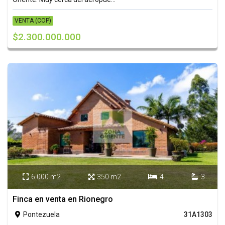
VENTA (COP)
$2.300.000.000
6.000 m2
350 m2
4
3




Finca en venta en Rionegro
Pontezuela
31A1303
