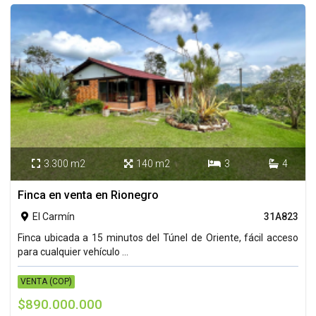
3.300 m2
140 m2
3
4




Finca en venta en Rionegro
El Carmín
31A823

Finca ubicada a 15 minutos del Túnel de Oriente, fácil acceso
para cualquier vehículo ...
VENTA (COP)
$890.000.000