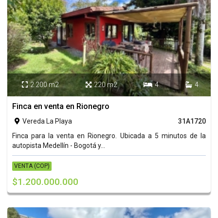
2.200 m2
220 m2
4
4




Finca en venta en Rionegro
Vereda La Playa
31A1720

Finca para la venta en Rionegro. Ubicada a 5 minutos de la
autopista Medellín - Bogotá y...
VENTA (COP)
$1.200.000.000