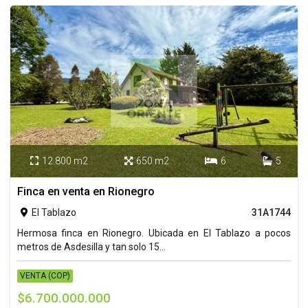
12.800 m2
650 m2
6
5




Finca en venta en Rionegro
El Tablazo
31A1744

Hermosa finca en Rionegro. Ubicada en El Tablazo a pocos
metros de Asdesilla y tan solo 15...
VENTA (COP)
$6.700.000.000