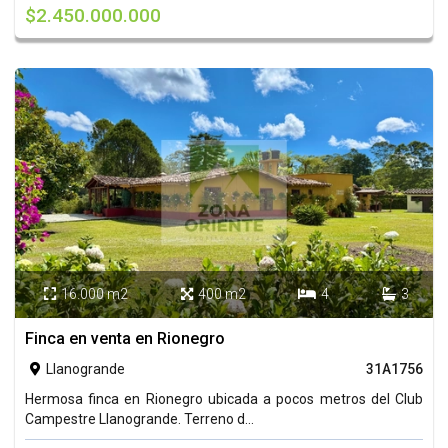
$2.450.000.000
16.000 m2
400 m2
4
3




Finca en venta en Rionegro
Llanogrande
31A1756

Hermosa finca en Rionegro ubicada a pocos metros del Club
Campestre Llanogrande. Terreno d...