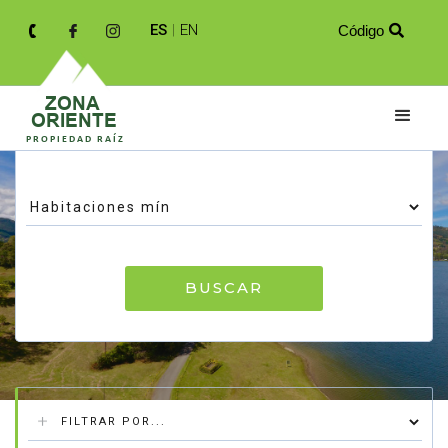
ES
|
EN
Código

Resultados de tu búsqueda
BUSCAR