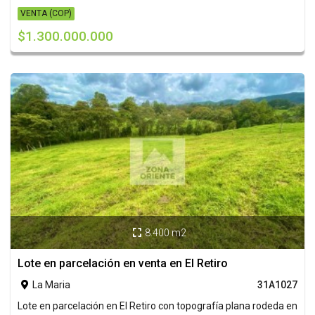
VENTA (COP)
$1.300.000.000
8.400 m2

Lote en parcelación en venta en El Retiro
La Maria
31A1027

Lote en parcelación en El Retiro con topografía plana rodeda en