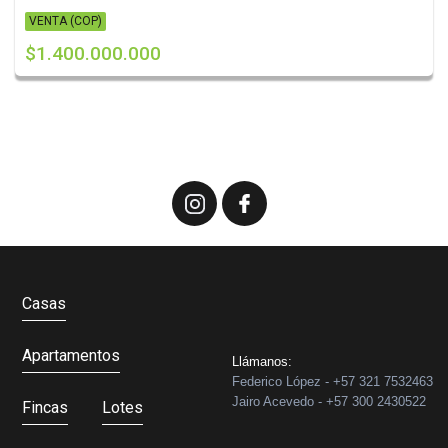
VENTA (COP)
$1.400.000.000
Casas
Apartamentos
Llámanos:
Federico López - +57 321 7532463
Jairo Acevedo - +57 300 2430522
Fincas
Lotes