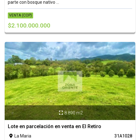
parte con bosque nativo ...
VENTA (COP)
$2.100.000.000
8.890 m2

Lote en parcelación en venta en El Retiro
La Maria
31A1028
