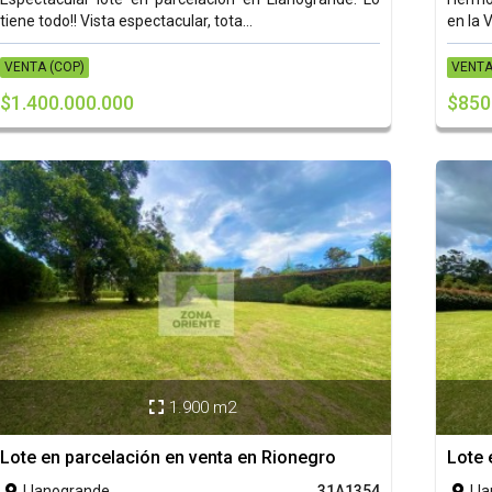
tiene todo!! Vista espectacular, tota...
en la 
VENTA (COP)
VENTA
$1.400.000.000
$850
1.900 m2

Lote en parcelación en venta en Rionegro
Lote 
Llanogrande
31A1354
Ll

