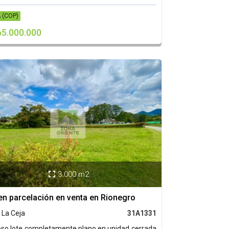
 (COP)
65.000.000
3.000 m2

en parcelación en venta en Rionegro
 La Ceja
31A1331
so lote completamente plano en unidad cerrada