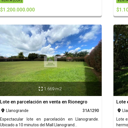
VENTA (COP)
VENTA
$1.200.000.000
$1.1
1.669 m2

Lote en parcelación en venta en Rionegro
Lote 
Llanogrande
31A1290
Ll


Espectacular lote en parcelación en Llanogrande.
Lote e
Ubicado a 10 minutos del Mall Llanogrand...
hermos