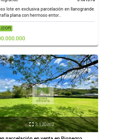
o lote en exclusiva parcelación en llanogrande.
afía plana con hermoso entor...
 (COP)
00.000.000
3.120 m2

en parcelación en venta en Rionegro