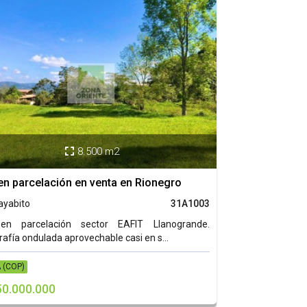
8.500 m2

en parcelación en venta en Rionegro
ayabito
31A1003
en parcelación sector EAFIT Llanogrande.
afía ondulada aprovechable casi en s...
 (COP)
50.000.000