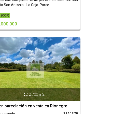
Vía San Antonio - La Ceja. Parce...
 (COP)
.000.000
2.700 m2

en parcelación en venta en Rionegro
anogrande
31A1378