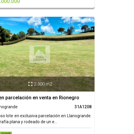
.000.000
2.300 m2

en parcelación en venta en Rionegro
anogrande
31A1208
o lote en exclusiva parcelación en Llanogrande.
afía plana y rodeado de un e...