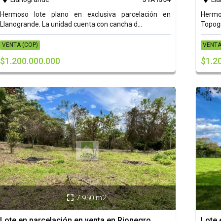
Hermoso lote plano en exclusiva parcelación en
Hermos
Llanogrande. La unidad cuenta con cancha d...
Topogr
VENTA (COP)
VENTA
$1.200.000.000
$1.2
7.950 m2

Lote en parcelación en venta en Rionegro
Lote 