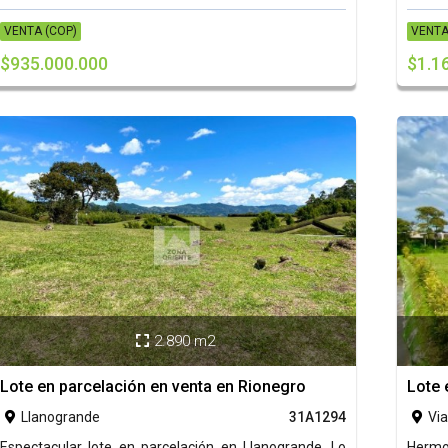
VENTA (COP)
VENTA
$935.000.000
$1.1
2.890 m2

Lote en parcelación en venta en Rionegro
Lote 
Llanogrande
31A1294
Via


Espectacular lote en parcelación en Llanogrande. Lo
Hermo