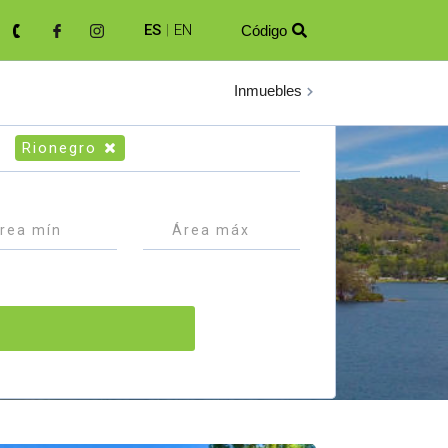
ES
|
EN
Código

Inmuebles
Rionegro