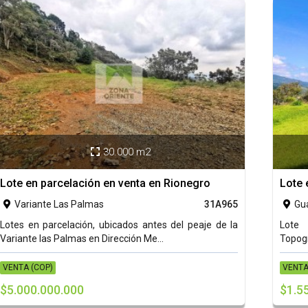
30.000 m2

Lote en parcelación en venta en Rionegro
Lote 
Variante Las Palmas
31A965
Gu


Lotes en parcelación, ubicados antes del peaje de la
Lote 
Variante las Palmas en Dirección Me...
Topogr
VENTA (COP)
VENTA
$5.000.000.000
$1.5