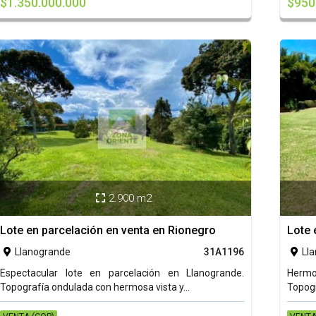
$1.350.000.000
$950
2.900 m2

Lote en parcelación en venta en Rionegro
Lote 
Llanogrande
31A1196
Ll


Espectacular lote en parcelación en Llanogrande.
Hermos
Topografía ondulada con hermosa vista y...
Topogr