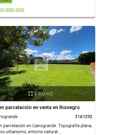
 (COP)
00.000.000
2.900 m2

en parcelación en venta en Rionegro
anogrande
31A1292
n parcelación en Llanogrande. Topografía plana,
o urbanismo, entorno natural...