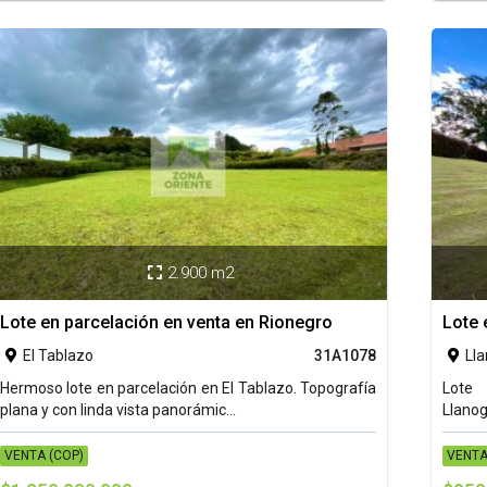
2.900 m2

Lote en parcelación en venta en Rionegro
Lote 
El Tablazo
31A1078
Ll


Hermoso lote en parcelación en El Tablazo. Topografía
Lote 
plana y con linda vista panorámic...
Llanog
VENTA (COP)
VENTA