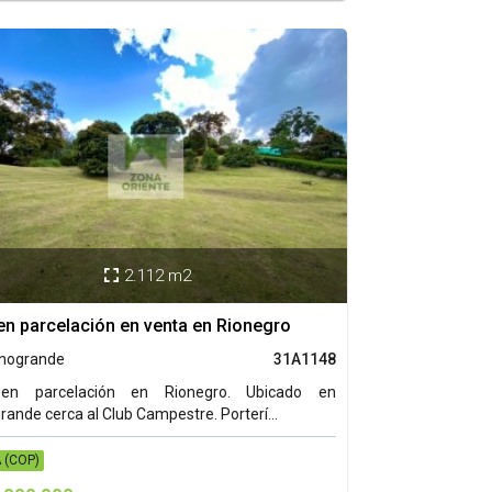
2.112 m2

en parcelación en venta en Rionegro
anogrande
31A1148
en parcelación en Rionegro. Ubicado en
rande cerca al Club Campestre. Porterí...
 (COP)