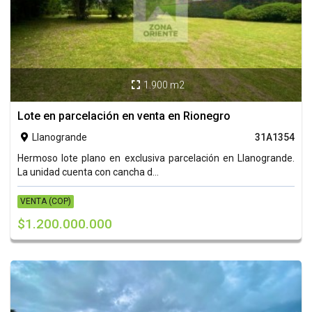
1.900 m2

Lote en parcelación en venta en Rionegro
Llanogrande
31A1354

Hermoso lote plano en exclusiva parcelación en Llanogrande.
La unidad cuenta con cancha d...
VENTA (COP)
$1.200.000.000