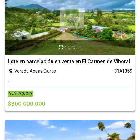
4.500 m2

Lote en parcelación en venta en El Carmen de Viboral
Vereda Aguas Claras
31A1359

...
VENTA (COP)
$800.000.000