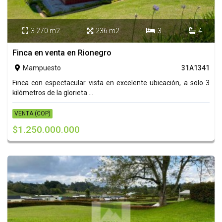
3.270 m2
236 m2
3
4




Finca en venta en Rionegro
Mampuesto
31A1341

Finca con espectacular vista en excelente ubicación, a solo 3
kilómetros de la glorieta ...
VENTA (COP)
$1.250.000.000