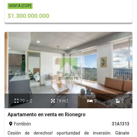
VENTA (COP)
$1.300.000.000
79 m2
79 m2
2
2




Apartamento en venta en Rionegro
Fontibón
31A1313

Cesión de derechos! oportunidad de inversión. Gánate