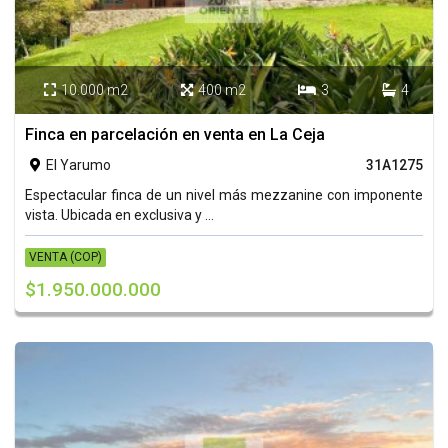
10.000 m2
400 m2
3
4




Finca en parcelación en venta en La Ceja
El Yarumo
31A1275

Espectacular finca de un nivel más mezzanine con imponente
vista. Ubicada en exclusiva y ...
VENTA (COP)
$1.950.000.000