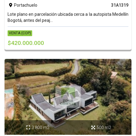
Portachuelo
31A1319

Lote plano en parcelación ubicada cerca a la autopista Medellín
Bogotá, antes del peaj...
VENTA (COP)
$420.000.000
3.800 m2
500 m2

