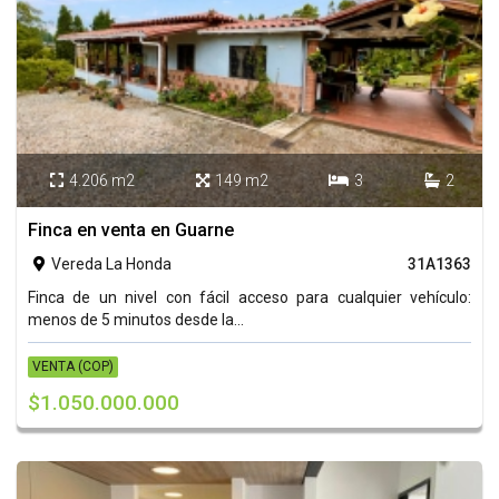
4.206 m2
149 m2
3
2




Finca en venta en Guarne
Vereda La Honda
31A1363

Finca de un nivel con fácil acceso para cualquier vehículo:
menos de 5 minutos desde la...
VENTA (COP)
$1.050.000.000