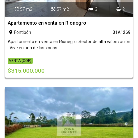
57 m2
57 m2
3
2




Apartamento en venta en Rionegro
Fontibón
31A1269

Apartamento en venta en Rionegro. Sector de alta valorización
. Vive en una de las zonas ...
VENTA (COP)
$315.000.000