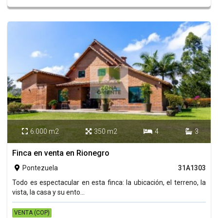
6.000 m2
350 m2
4
3




Finca en venta en Rionegro
Pontezuela
31A1303

Todo es espectacular en esta finca: la ubicación, el terreno, la
vista, la casa y su ento...
VENTA (COP)