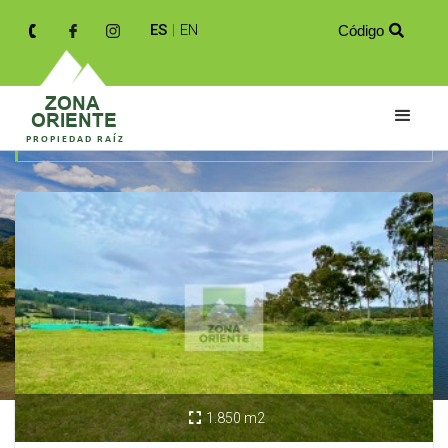
ES
|
EN
Código

Resultados de tu búsqueda
1.850 m2
