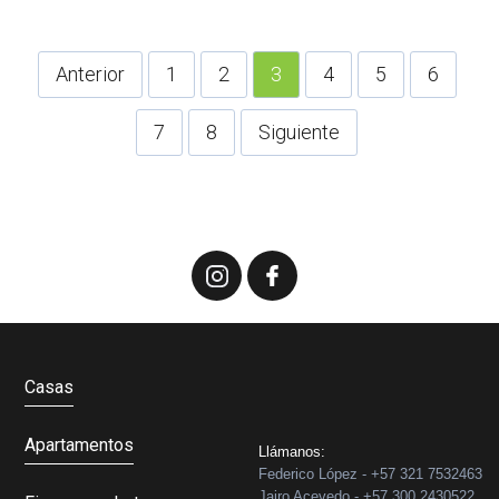
Anterior
1
2
3
4
5
6
7
8
Siguiente
Casas
Apartamentos
Llámanos:
Federico López - +57 321 7532463
Jairo Acevedo - +57 300 2430522