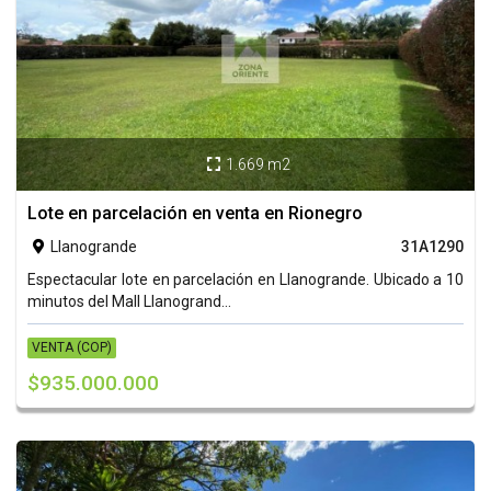
1.669 m2

Lote en parcelación en venta en Rionegro
Llanogrande
31A1290

Espectacular lote en parcelación en Llanogrande. Ubicado a 10
minutos del Mall Llanogrand...
VENTA (COP)
$935.000.000