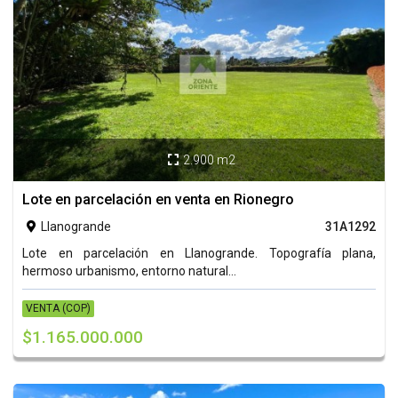
2.900 m2

Lote en parcelación en venta en Rionegro
Llanogrande
31A1292

Lote en parcelación en Llanogrande. Topografía plana,
hermoso urbanismo, entorno natural...
VENTA (COP)
$1.165.000.000