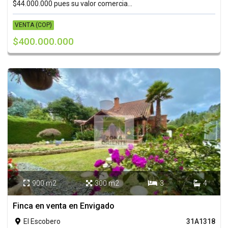
$44.000.000 pues su valor comercia...
VENTA (COP)
$400.000.000
900 m2
300 m2
3
4




Finca en venta en Envigado
El Escobero
31A1318
