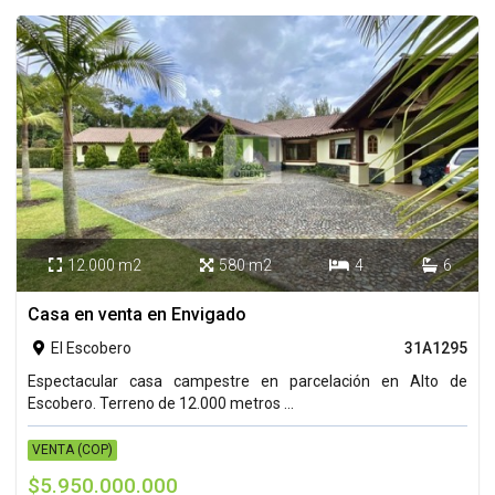
12.000 m2
580 m2
4
6




Casa en venta en Envigado
El Escobero
31A1295

Espectacular casa campestre en parcelación en Alto de
Escobero. Terreno de 12.000 metros ...
VENTA (COP)
$5.950.000.000