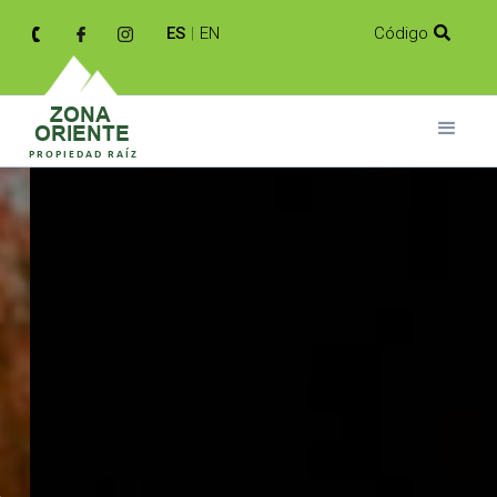
ES
|
EN
Código

pecializada en la
ación de tu